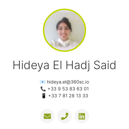
Hideya El Hadj Said
📧 hideya.el@360sc.io
📞 +33 9 53 83 63 01
📱 +33 7 81 28 13 33