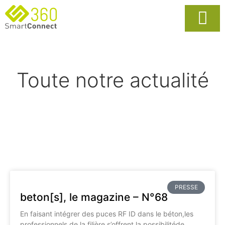
Usages Popula
La Solutio
Toute notre actualité
PRESSE
beton[s], le magazine – N°68
En faisant intégrer des puces RF ID dans le béton,les
professionnels de la filière s’offrent la possibilitéde