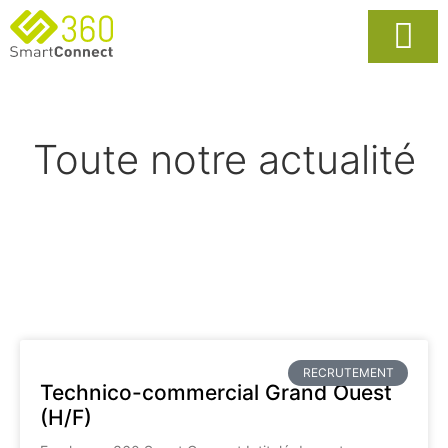
Usages Popula
La Solutio
Toute notre actualité
RECRUTEMENT
Technico-commercial Grand Ouest
(H/F)