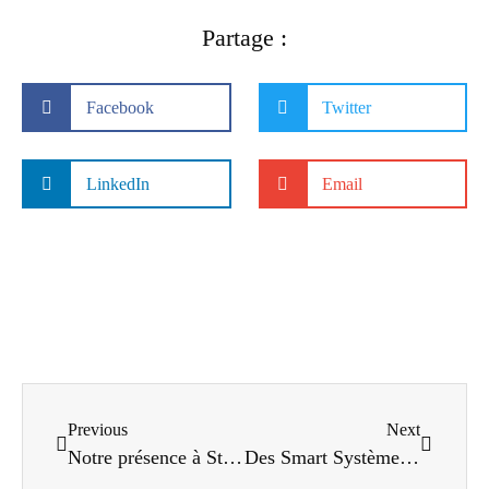
Partage :
Facebook
Twitter
LinkedIn
Email
Previous
Next
Notre présence à StationF pour le lancement du « Cement Lab »
Des Smart Systèmes en béton pour préparer la révolution constructive – Article ConstructionCayola