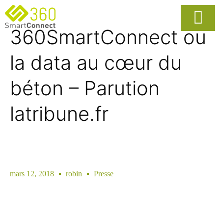
360SmartConnect ou
Usages Popula
La Solutio
la data au cœur du
béton – Parution
latribune.fr
mars 12, 2018
robin
Presse