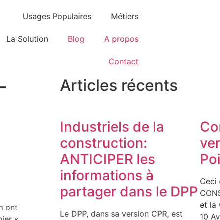
Usages Populaires
Métiers
La Solution
Blog
A propos
Contact
–
Articles récents
Industriels de la
Co
construction:
ve
ANTICIPER les
Poi
informations à
Ceci 
partager dans le DPP
CONS
et la
n ont
Le DPP, dans sa version CPR, est
10 Av
mier «