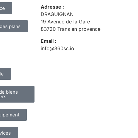
Adresse :
nce
DRAGUIGNAN
19 Avenue de la Gare
 des plans
83720 Trans en provence
Email :
info@360sc.io
le
de biens
ers
quipement
vices