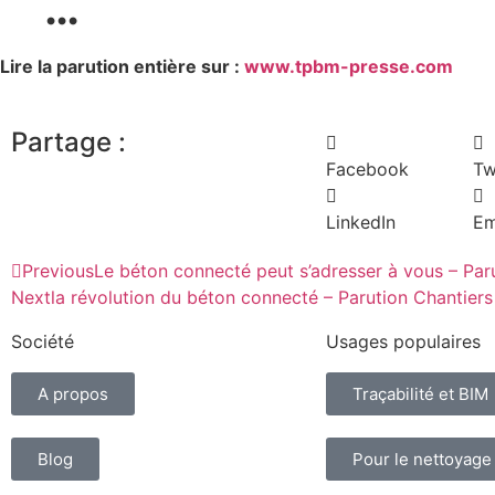
…
Lire la parution entière sur :
www.tpbm-presse.com
Partage :
Facebook
Tw
LinkedIn
Em
Previous
Le béton connecté peut s’adresser à vous – Pa
Next
la révolution du béton connecté – Parution Chantie
Société
Usages populaires
A propos
Traçabilité et BIM
Blog
Pour le nettoyage