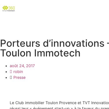
Porteurs d’innovations 
Toulon Immotech
août 24, 2017
robin
Presse
Le Club immobilier Toulon Provence et TVT Innovatio
réussi leur « événement start-up » à la faveur du pre