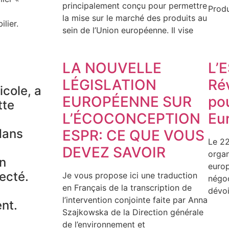
principalement conçu pour permettre
Produ
la mise sur le marché des produits au
lier.
sein de l’Union européenne. Il vise
LA NOUVELLE
L’
LÉGISLATION
Ré
icole, a
EUROPÉENNE SUR
pou
te
L’ÉCOCONCEPTION
Eu
dans
ESPR: CE QUE VOUS
Le 22
DEVEZ SAVOIR
organ
en
europ
ecté.
Je vous propose ici une traduction
négoc
en Français de la transcription de
dévoi
l’intervention conjointe faite par Anna
ent.
Szajkowska de la Direction générale
de l’environnement et