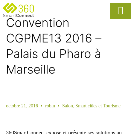
Convention
Usages Popula
La Solutio
CGPME13 2016 –
Palais du Pharo à
Marseille
octobre 21, 2016
robin
Salon
,
Smart cities et Tourisme
360SmartConnect expose et présente ses solutions au