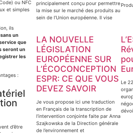
 Code) ou NFC
principalement conçu pour permettre
Produ
ux et simples
la mise sur le marché des produits au
sein de l’Union européenne. Il vise
on, ils
 sans un
LA NOUVELLE
L’
 service que
LÉGISLATION
Ré
ls seront un
egistrer les
EUROPÉENNE SUR
pou
L’ÉCOCONCEPTION
Eu
antages :
ESPR: CE QUE VOUS
Le 22
DEVEZ SAVOIR
organ
tériel
europ
tion
Je vous propose ici une traduction
négoc
en Français de la transcription de
dévoi
l’intervention conjointe faite par Anna
Szajkowska de la Direction générale
vent d’être
de l’environnement et