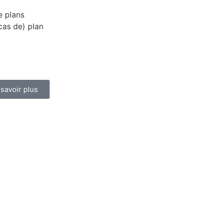
e plans
cas de) plan
 savoir plus