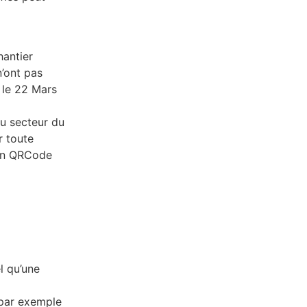
hantier
n’ont pas
 le 22 Mars
du secteur du
r toute
d’un QRCode
l qu’une
 par exemple