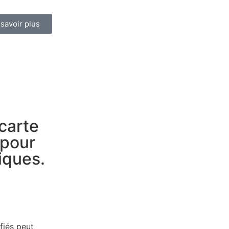
 savoir plus
carte
 pour
iques.
fiés peut