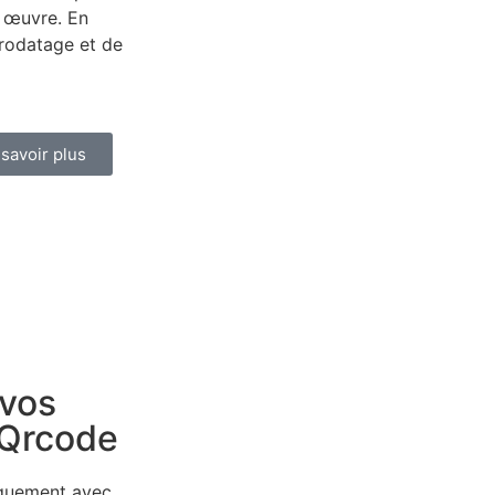
n œuvre. En
orodatage et de
 savoir plus
 vos
 Qrcode
iquement avec