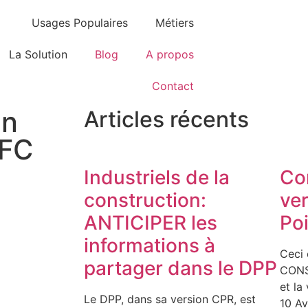
Usages Populaires
Métiers
La Solution
Blog
A propos
Contact
un
Articles récents
NFC
Industriels de la
Co
construction:
ve
ANTICIPER les
Poi
informations à
Ceci 
partager dans le DPP
CONS
et la
Le DPP, dans sa version CPR, est
10 Av