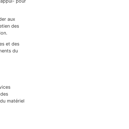
’appui- pour
der aux
etien des
ion.
nes et des
ements du
vices
 des
 du matériel