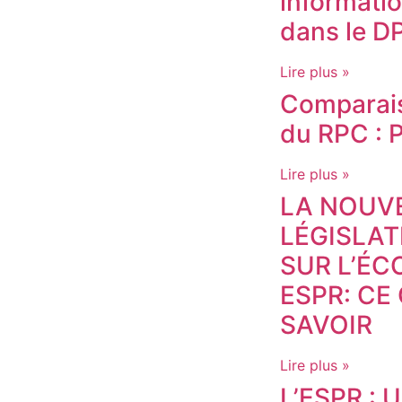
informati
dans le D
Lire plus »
Comparais
du RPC : P
Lire plus »
LA NOUV
LÉGISLA
SUR L’É
ESPR: CE
SAVOIR
Lire plus »
L’ESPR : 