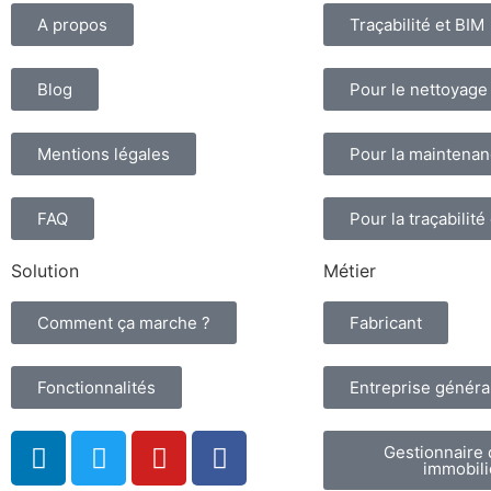
A propos
Traçabilité et BIM
Blog
Pour le nettoyage
Mentions légales
Pour la maintena
FAQ
Pour la traçabilité
Solution
Métier
Comment ça marche ?
Fabricant
Fonctionnalités
Entreprise généra
Gestionnaire 
immobili