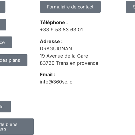
Formulaire de contact
Téléphone :
+33 9 53 83 63 01
Adresse :
nce
DRAGUIGNAN
19 Avenue de la Gare
 des plans
83720 Trans en provence
Email :
info@360sc.io
le
de biens
ers