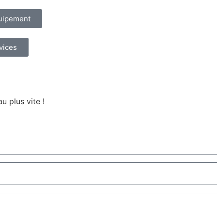
quipement
vices
u plus vite !