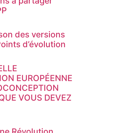
ons à partager
PP
on des versions
oints d’évolution
ELLE
TION EUROPÉENNE
COCONCEPTION
 QUE VOUS DEVEZ
Une Révolution