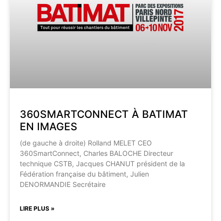
360SMARTCONNECT À BATIMAT
EN IMAGES
(de gauche à droite) Rolland MELET CEO
360SmartConnect, Charles BALOCHE Directeur
technique CSTB, Jacques CHANUT président de la
Fédération française du bâtiment, Julien
DENORMANDIE Secrétaire
LIRE PLUS »