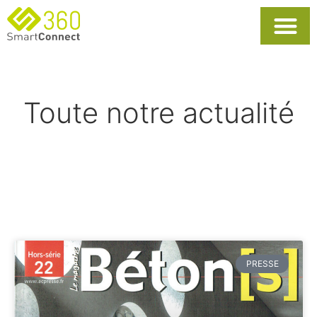
Usages Popula
La Solutio
Toute notre actualité
PRESSE