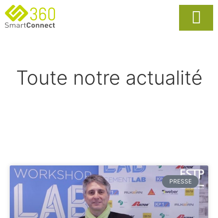
Usages Popula
La Solutio
Toute notre actualité
PRESSE