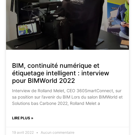
BIM, continuité numérique et
étiquetage intelligent : interview
pour BIMWorld 2022
Interview de Rolland Melet, CEO 360SmartConnect, sur
sa position sur l’avenir du BIM Lors du salon BIMWorld et
Solutions bas Carbone 2022, Rolland Melet a
LIRE PLUS »
19 avril 2022
Aucun commentaire