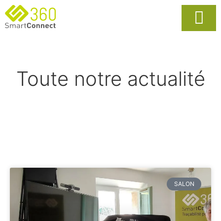
Usages Popula
La Solutio
Toute notre actualité
SALON