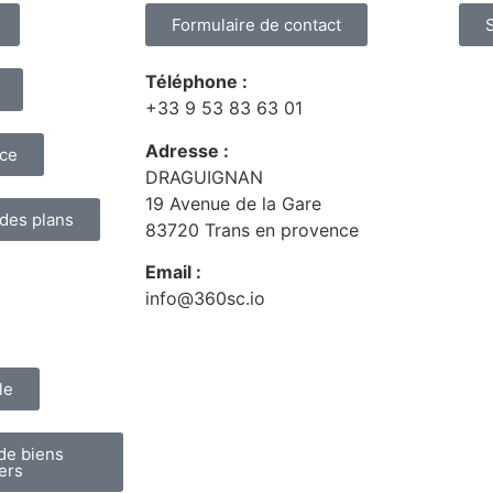
Formulaire de contact
Téléphone :
+33 9 53 83 63 01
Adresse :
nce
DRAGUIGNAN
19 Avenue de la Gare
 des plans
83720 Trans en provence
Email :
info@360sc.io
le
de biens
ers