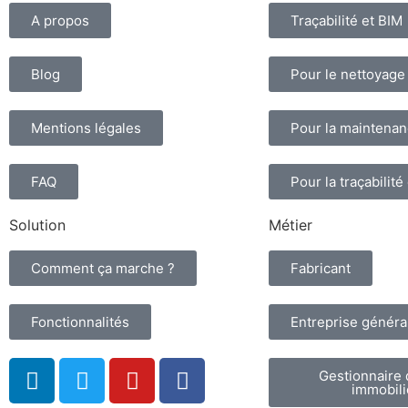
A propos
Traçabilité et BIM
Blog
Pour le nettoyage
Mentions légales
Pour la maintena
FAQ
Pour la traçabilité
Solution
Métier
Comment ça marche ?
Fabricant
Fonctionnalités
Entreprise généra
Gestionnaire 
immobili