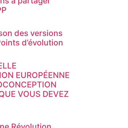
ons à partager
PP
on des versions
oints d’évolution
ELLE
TION EUROPÉENNE
COCONCEPTION
 QUE VOUS DEVEZ
Une Révolution