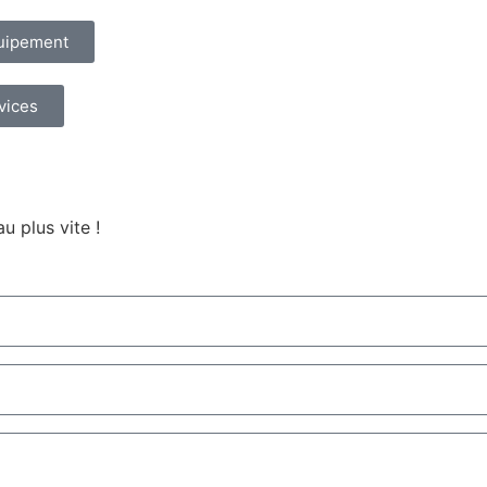
quipement
vices
u plus vite !