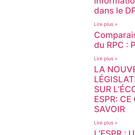
informati
dans le D
Lire plus »
Comparais
du RPC : P
Lire plus »
LA NOUV
LÉGISLA
SUR L’É
ESPR: CE
SAVOIR
Lire plus »
L’ESPR : 