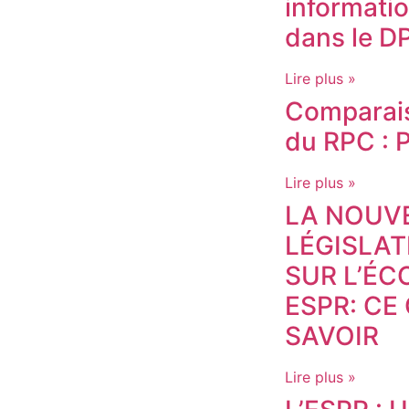
informati
dans le D
Lire plus »
Comparais
du RPC : P
Lire plus »
LA NOUV
LÉGISLA
SUR L’É
ESPR: CE
SAVOIR
Lire plus »