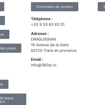
Formulaire de contact
Téléphone :
+33 9 53 83 63 01
Adresse :
nce
DRAGUIGNAN
19 Avenue de la Gare
 des plans
83720 Trans en provence
Email :
info@360sc.io
le
de biens
ers