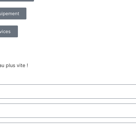
quipement
vices
u plus vite !