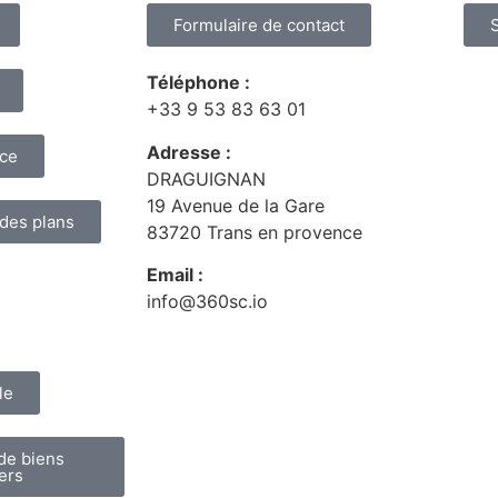
Formulaire de contact
Téléphone :
+33 9 53 83 63 01
Adresse :
nce
DRAGUIGNAN
19 Avenue de la Gare
 des plans
83720 Trans en provence
Email :
info@360sc.io
le
de biens
ers