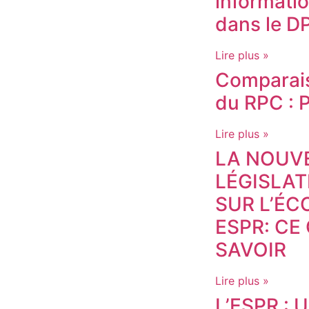
informati
dans le D
Lire plus »
Comparais
du RPC : P
Lire plus »
LA NOUV
LÉGISLA
SUR L’É
ESPR: CE
SAVOIR
Lire plus »
L’ESPR : 