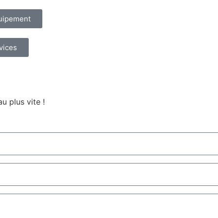
quipement
vices
u plus vite !