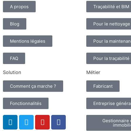
A propos
Traçabilité et BIM
Blog
Pour le nettoyage
Mentions légales
Pour la maintena
FAQ
Pour la traçabilité
Solution
Métier
Comment ça marche ?
Fabricant
Fonctionnalités
Entreprise généra
Gestionnaire 
immobili