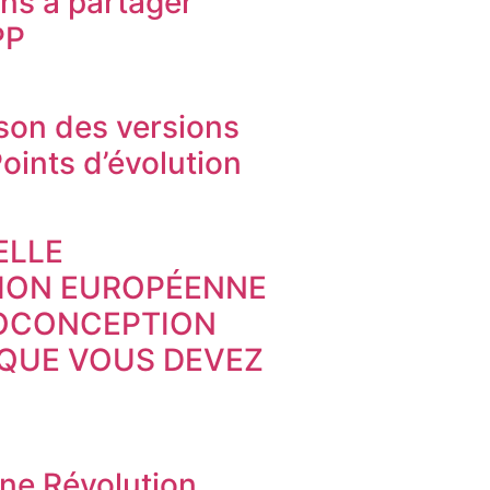
ons à partager
PP
on des versions
oints d’évolution
ELLE
TION EUROPÉENNE
COCONCEPTION
 QUE VOUS DEVEZ
Une Révolution