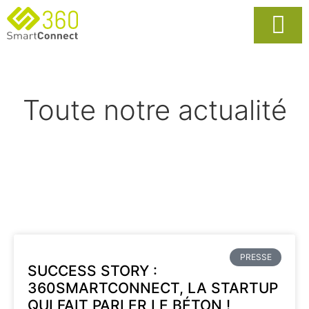
Usages Popula
La Solutio
Toute notre actualité
PRESSE
SUCCESS STORY :
360SMARTCONNECT, LA STARTUP
QUI FAIT PARLER LE BÉTON !