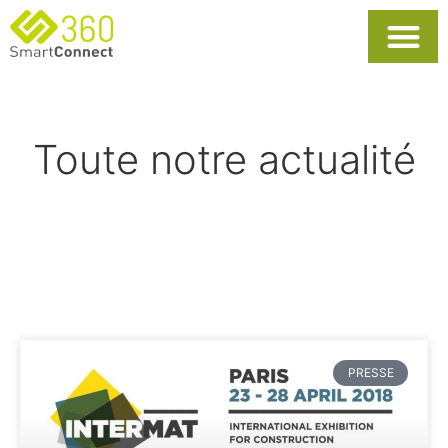
Usages Popula
La Solutio
Toute notre actualité
PRESSE