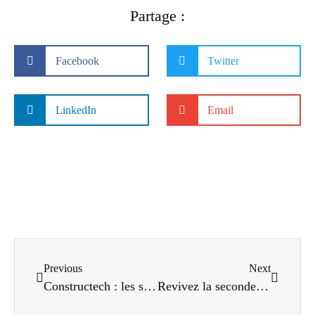
Partage :
Facebook
Twitter
LinkedIn
Email
Previous
Next
Constructech : les start-up investissent le secteur du BTP (Etude PwC Strategy&)
Revivez la seconde édition de Redshift Live en France consacrée aux innovations technologiques dans le BTP