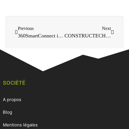
Previous
Next
360SmartConnect invente le béton connecté qui garantit la traçabilité – lesechos.fr
CONSTRUCTECH Les start-ups bâtissent un nouvel empire – Parution Businews
SOCIÉTÉ
A propos
Blog
Mentions légales