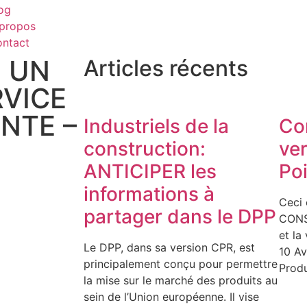
og
propos
ntact
: UN
Articles récents
RVICE
ENTE –
Industriels de la
Co
construction:
ve
ANTICIPER les
Poi
informations à
Ceci 
partager dans le DPP
CONS
et la
Le DPP, dans sa version CPR, est
10 Av
principalement conçu pour permettre
Produ
la mise sur le marché des produits au
sein de l’Union européenne. Il vise
U