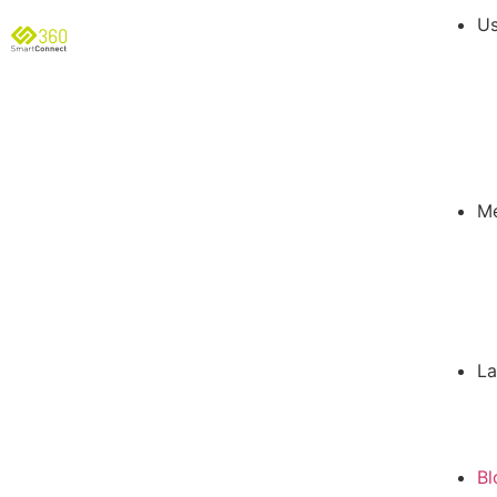
Us
Mé
La
Bl