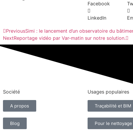
Facebook
Tw
LinkedIn
Em
Previous
Simi : le lancement d’un observatoire du bâtimen
Next
Reportage vidéo par Var-matin sur notre solution.
Société
Usages populaires
A propos
Traçabilité et BIM
Blog
Pour le nettoyage