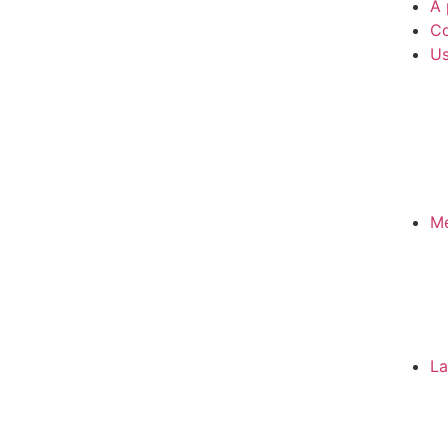
A 
Co
Us
Mé
La