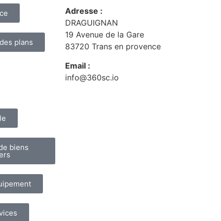
Adresse :
nce
DRAGUIGNAN
19 Avenue de la Gare
 des plans
83720 Trans en provence
Email :
info@360sc.io
le
de biens
ers
quipement
vices