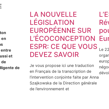
E
LA NOUVELLE
L’
LÉGISLATION
Ré
EUROPÉENNE SUR
pou
éton
L’ÉCOCONCEPTION
Eu
» en
as
ESPR: CE QUE VOUS
Le 22
 entre
DEVEZ SAVOIR
organ
ussi et
europ
s de
Je vous propose ici une traduction
négoc
lligente de
en Français de la transcription de
dévoi
l’intervention conjointe faite par Anna
Szajkowska de la Direction générale
de l’environnement et