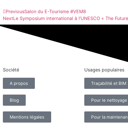
Previous
Salon du E-Tourisme #VEM8
Next
Le Symposium international à l’UNESCO « The Futur
Société
Usages populaires
A propos
Traçabilité et BIM
Blog
Pour le nettoyage
Mentions légales
Pour la maintena