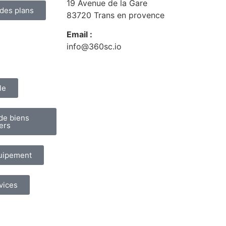
19 Avenue de la Gare
 des plans
83720 Trans en provence
Email :
info@360sc.io
le
de biens
ers
quipement
vices