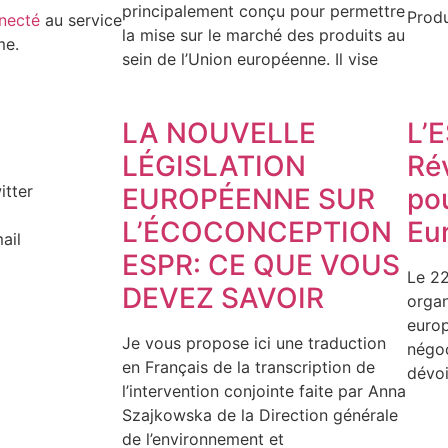
principalement conçu pour permettre
Produ
necté
au service
la mise sur le marché des produits au
me.
sein de l’Union européenne. Il vise
LA NOUVELLE
L’
LÉGISLATION
Ré
itter
EUROPÉENNE SUR
pou
L’ÉCOCONCEPTION
Eu
ail
ESPR: CE QUE VOUS
Le 22
DEVEZ SAVOIR
organ
europ
Je vous propose ici une traduction
négoc
en Français de la transcription de
dévoi
l’intervention conjointe faite par Anna
Szajkowska de la Direction générale
de l’environnement et