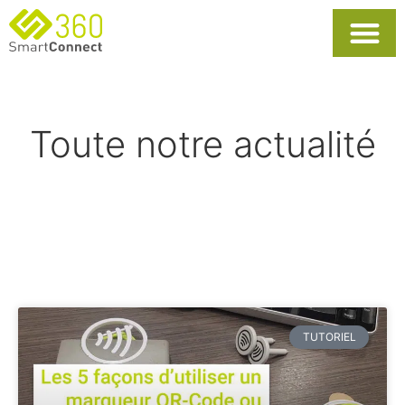
Usages Popula
La Solutio
Toute notre actualité
TUTORIEL